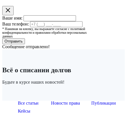
Ваше имя:
Ваш телефон:
* Нажимая на кнопку, вы выражаете согласие с политикой
конфиденциальности и правилами обработки персональных
данных
Отправить
Сообщение отправлено!
Вправе
18
ли
Всё о списании долгов
июня
адвокат
2025
осуществлять
года
Введен
Банкротство
деятельность
Будьте в курсе наших новостей!
Верховный
мораторий
при
в
Суд
на
долгах
качестве
принял
возбуждение
МФО:
арбитражного
обзор
дел
упрощённая
управляющего:
судебной
о
Все статьи
Новости права
Публикации
процедура
разъяснения
практики
банкротстве
не
Комиссии
о
Кейсы
по
работает!
по
банкротстве
заявлениям,
этике
граждан
подаваемым
и
кредиторами
стандартам