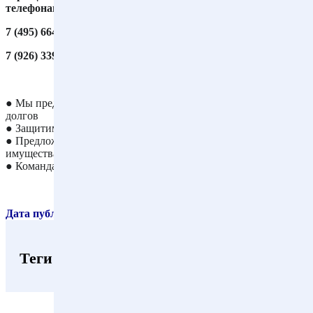
телефонам:
7 (495) 664-66-34
7 (926) 339-56-68
● Мы предложим правильный вариант списания всех ваших
долгов
● Защитим Вас от коллекторов и приставов
● Предложим Вам правильные способы сохранения вашего
имущества
● Команда своих арбитражных управляющих и адвокатов
Дата публикации материала: 02.09.2024
Теги