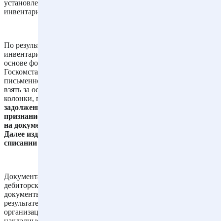
установлена более частая периодичность проведения
инвентаризации расчетов (например, раз в квартал).
По результатам инвентаризации составляется акт
инвентаризации расчетов (акт может быть разработан на
основе формы N ИНВ-17, утвержденной постановлением
Госкомстата России от 18.08.1998 N 88). Затем составляется
письменное обоснование о списании задолженности (можно
взять за основу справку к форме N ИНВ-17, добавив в нее
колонки, где можно проставить
основания для списания
задолженности, например, истечение исковой давности,
признание физического лица банкротом и т.д. со ссылками
на документы и проставлением соответствующих дат).
Далее издается приказ руководителя организации о
списании задолженности.
Документами, подтверждающими факт возникновения
дебиторской задолженности, могут быть любые первичные
документы о совершении хозяйственной операции, в
результате которой образовался долг контрагента перед
организацией (счета на оплату коммунальных услуг,
накладные на передачу ценностей, акты приемки-сдачи работ