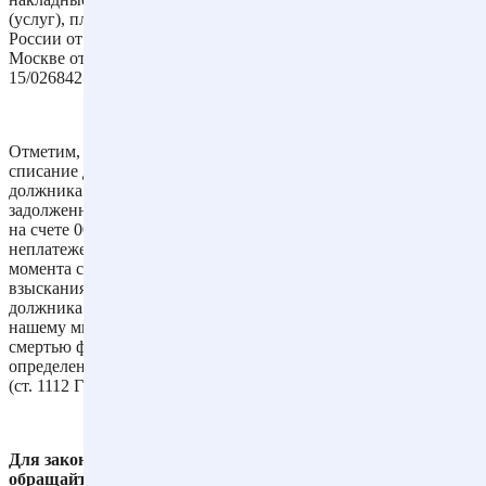
(услуг), платежные документы и др.) (письма Минфина
России от 08.04.2013 N 03-03-06/1/11347, УФНС России по г.
Москве от 13.04.2011 N 16-15/035618.1@, от 22.03.2011 N 16-
15/026842@).
Отметим, что на основании абзаца 2 п. 77 Положения N 34н
списание долга в убыток вследствие неплатежеспособности
должника не является аннулированием задолженности. Эта
задолженность должна отражаться за бухгалтерским балансом
на счете 007 "Списанная в убыток задолженность
неплатежеспособных дебиторов" в течение пяти лет с
момента списания для наблюдения за возможностью ее
взыскания в случае изменения имущественного положения
должника. Аналогичным образом следует поступать, по
нашему мнению, при списании задолженности в связи со
смертью физического лица - должника, поскольку его долг в
определенных случаях может быть выплачен наследниками
(ст. 1112 ГК РФ)".
Для законного списания всех ваших долгов "под ключ"
обращайтесь к юристам и адвокатам нашего бюро по