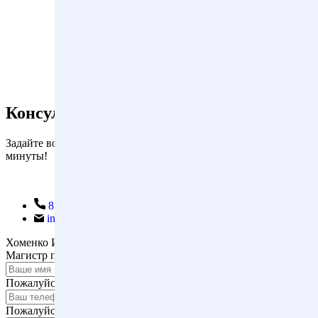
Консультация адвоката
Задайте вопрос прямо сейчас и мы ответим вам в течение 1
минуты!
8 (495) 664-66-34
info@sokol-law.ru
Хоменко Иван Васильевич
Магистр права, адвокат
Ваше имя *
Пожалуйста, введите имя.
Ваш телефон *
Пожалуйста, введите телефон.