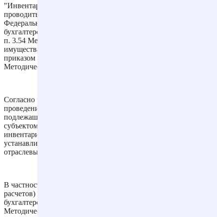
"Инвентаризация дебиторской задолженности должна
проводиться по правилам, установленным ст. 11
Федерального закона от 06.12.2011 N 402-ФЗ "О
бухгалтерском учете" (далее - Закон N 402-ФЗ) и п.п. 3.44-3.48,
п. 3.54 Методических указаний по инвентаризации
имущества и финансовых обязательств, утвержденных
приказом Минфина России от 13.06.1995 N 49 (далее -
Методические указания).
Согласно ч. 3 ст. 11 Закона N 402-ФЗ случаи, сроки и порядок
проведения инвентаризации, а также перечень объектов,
подлежащих инвентаризации, определяются экономическим
субъектом, за исключением обязательного проведения
инвентаризации. Обязательное проведение инвентаризации
устанавливается законодательством РФ, федеральными и
отраслевыми стандартами.
В частности, проведение инвентаризации (в том числе
расчетов) является обязательным перед составлением годовой
бухгалтерской отчетности (п. 27 Положения N 34н, п. 1.5
Методических указаний). В учетной политике может быть