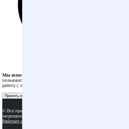
Мы используем файлы cookies
, чтобы вам было удобнее
пользоваться сайтом. Оставаясь на сайте, вы даете согласие на
работу с этими файлами.
Принять и закрыть
© Все права защищены. Копирование материалов сайта
запрещено.
Работает на MatroNet