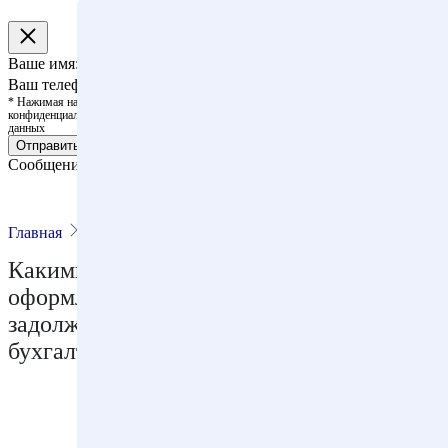
Ваше имя:
Ваш телефон:
* Нажимая на кнопку, вы выражаете согласие с политикой
конфиденциальности и правилами обработки персональных
данных
Отправить
Сообщение отправлено!
Главная
Статьи
Публикации
Какими документами должно быть
оформлено списание безнадежной
задолженности физических лиц в
бухгалтерском учете?