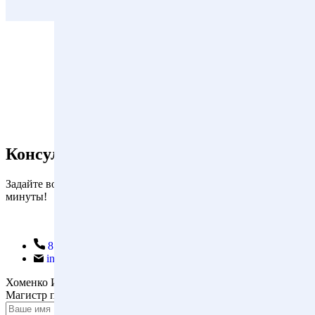
Консультация адвоката
Задайте вопрос прямо сейчас и мы ответим вам в течение 1
минуты!
8 (495) 664-66-34
info@sokol-law.ru
Хоменко Иван Васильевич
Магистр права, адвокат
Ваше имя *