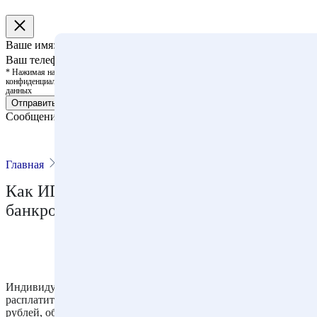
Ваше имя:
Ваш телефон:
* Нажимая на кнопку, вы выражаете согласие с политикой
конфиденциальности и правилами обработки персональных
данных
Отправить
Сообщение отправлено!
Главная
Статьи
Публикации
Как ИП подать в суд заявление о своем
банкротстве: пошаговый алгоритм
Индивидуальный предприниматель, который не может
расплатиться по своим долгам, превышающим 500 тыс.
рублей, обязан подать заявление о собственном банкротстве.