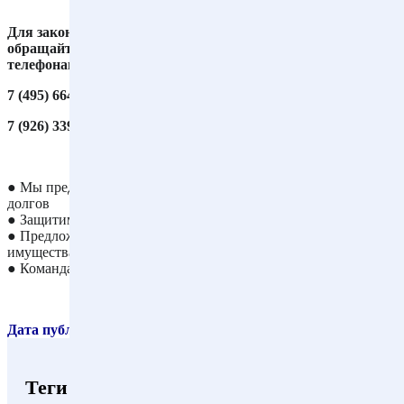
Для законного списания всех ваших долгов "под ключ"
обращайтесь к юристам и адвокатам нашего бюро по
телефонам:
7 (495) 664-66-34
7 (926) 339-56-68
● Мы предложим правильный вариант списания всех ваших
долгов
● Защитим Вас от коллекторов и приставов
● Предложим Вам правильные способы сохранения вашего
имущества
● Команда своих арбитражных управляющих и адвокатов
Дата публикации материала: 02.09.2024
Теги