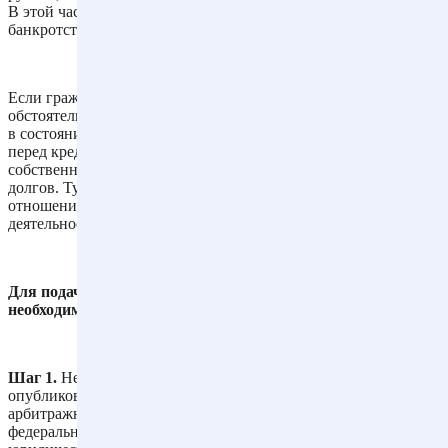
В этой части банкротство ИП ничем не отличается от
банкротства граждан-непредпринимателей.
Если гражданин-ИП предвидит свое банкротство, и имеются
обстоятельства, очевидно свидетельствующие о том, что он не
в состоянии исполнить обязательства в установленный срок
перед кредитором, то гражданин может подать заявление о
собственном банкротстве вне зависимости от размера своих
долгов. Тут применяются также те же правила, что в
отношении граждан, которые не ведут предпринимательскую
деятельность.
Для подачи заявления о собственном банкротстве ИП
необходимо осуществить следующие действия:
Шаг 1.
Не ранее чем за 15 дней до подачи заявления в суд
опубликовать уведомление о намерении обратиться в
арбитражный суд путем включения его в Единый
федеральный реестр сведений о фактах деятельности