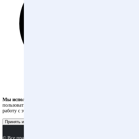
Мы используем файлы cookies
, чтобы вам было удобнее
пользоваться сайтом. Оставаясь на сайте, вы даете согласие на
работу с этими файлами.
Принять и закрыть
© Все права защищены. Копирование материалов сайта