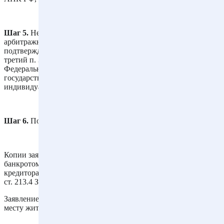
Шаг 5.
Не ранее чем за 5 рабочих дней до даты подачи в
арбитражный суд получить выписку из ЕГРИП,
подтверждающую регистрацию гражданина как ИП (абз.
третий п. 3 ст. 213.4 Закона о банкротстве, п. 2 ст. 6
Федерального закона от 08.08.2001 N 129-ФЗ "О
государственной регистрации юридических лиц и
индивидуальных предпринимателей").
Шаг 6.
Подать заявление в арбитражный суд.
Копии заявления гражданина - ИП о признании его
банкротом не подлежат направлению конкурсным
кредиторам, в уполномоченные органы, иным лицам (п. 2.1
ст. 213.4 Закона о банкротстве).
Заявление о банкротстве ИП подается в арбитражный суд по
месту жительства гражданина.