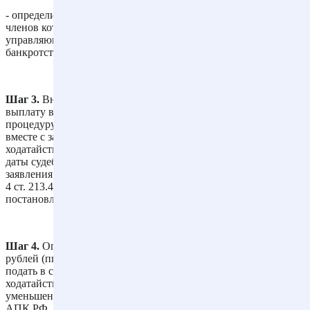
- определиться с саморегулируемой организации, из числа
членов которой будет утверждаться финансовый
управляющий (ст.ст. 37, 38, п. 4 ст. 213.4 Закона о
банкротстве).
Шаг 3.
Внести в депозит арбитражного суда 25 000 рублей на
выплату вознаграждения финансовому управляющему за одну
процедуру банкротстве либо подготовить и подать в суд
вместе с заявлением о признании должника банкротом
ходатайство о предоставлении отсрочки внесения средств до
даты судебного заседания по рассмотрению обоснованности
заявления о признании гражданина банкротом (п. 3 ст. 20.6, п.
4 ст. 213.4 Закона о банкротстве, абз. второй п. 19
постановления Пленума ВС РФ от 13.10.2015 N 45).
Шаг 4.
Оплатить государственную пошлину в размере 300
рублей (пп. 5 п. 1 ст. 333.21 НК РФ) либо подготовить и
подать в суд вместе с заявлением о признании себя банкротом
ходатайство о предоставлении отсрочки, рассрочки, об
уменьшении размера госпошлины (п. 2 ч. 1 ст. 126, ч. 2 ст. 224
АПК РФ, пп. 5 п. 1 ст. 333.21 НК РФ).