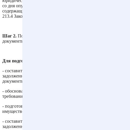
юридических лиц. Следует учесть, что по истечении 30 дней
со дня опубликования указанного уведомления сведения,
содержащиеся в нем, утрачивают силу (п. 2.1 ст. 7, п. 2.1 ст.
213.4 Закона о банкротстве).
Шаг 2.
Подготовить заявление и необходимые к нему
документы.
Для подготовки заявления понадобится, в частности:
- составить список кредиторов, определить размеры
задолженности, подобрать, подтверждающие задолженность
документы;
- обосновать невозможность удовлетворить в полном объеме
требования кредиторов;
- подготовить сведения об имеющемся у должника
имуществе;
- составить список дебиторов, определить размер дебиторской
задолженности;